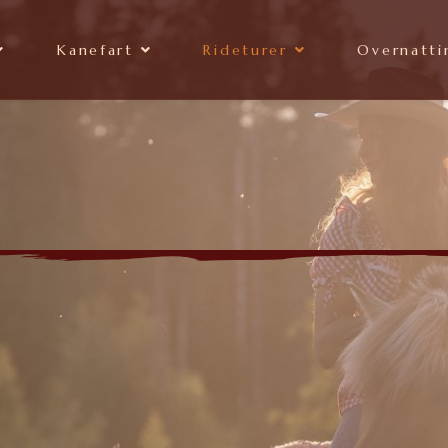
Kanefart
Rideturer
Overnatti