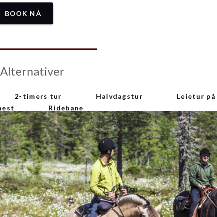
BOOK NÅ
Alternativer
2-timers tur
Halvdagstur
Leietur på
hest
Ridebane