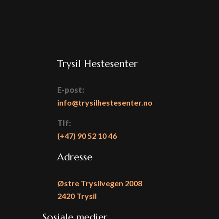
Trysil Hestesenter
E-post:
info@trysilhestesenter.no
Tlf:
(+47)
90 52 10 46
Adresse
Østre Trysilvegen 2008
2420 Trysil
Sosiale medier