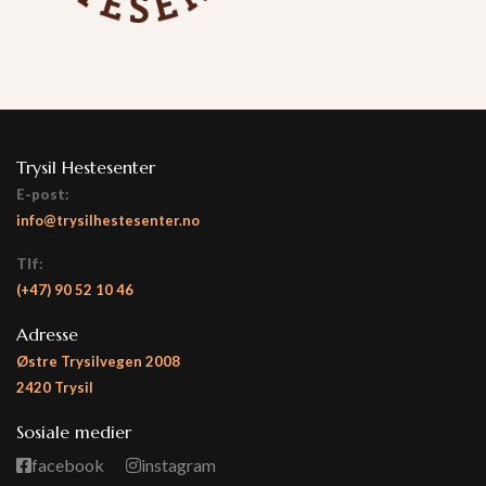
Trysil Hestesenter
E-post:
info@trysilhestesenter.no
Tlf:
(+47)
90 52 10 46
Adresse
Østre Trysilvegen 2008
2420 Trysil
Sosiale medier
facebook
instagram